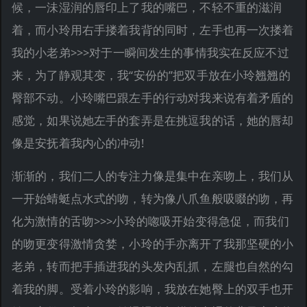
候，一沬湿润的唇印上了我的嘴巴，不轻不重的滋润
着，而小玲用右手搂着我背的同时，左手也再一次搂着
我的小老弟>>>对于一瞬间发生的事情我实在反应不过
来，为了静观其变，我“安份的”把双手放在小玲翘翘的
臀部不动。小玲嘴巴跟左手的行动对我来说有着矛盾的
感觉，如果说她左手的套弄是在挑逗我的话，她的唇却
像是安抚着我内心的冲动!
渐渐的，我们二人的专注力像是集中在亲吻上，我们从
一开始蜻蜓点水式的吻，转为像八爪鱼般吸啜的吻，再
化为激情的舌吻>>>小玲的唿吸开始变得急促，而我们
的吻更变得激情贪婪，小玲的手亦离开了我那坚硬的小
老弟，转而把手插进我的头发内乱抓，左腿也自然的勾
着我的脚。受着小玲的影响，我放在她臀上的双手也开