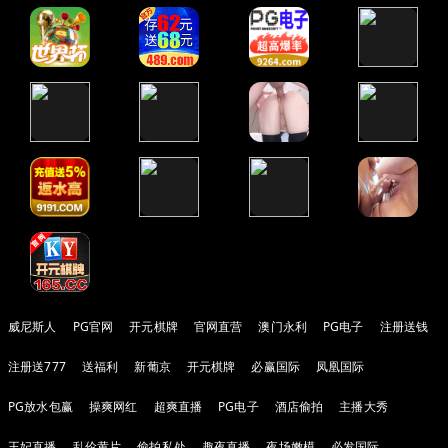
威尼斯人
PG官网
开元棋牌
官网直营
澳门永利
PG电子
注册送钱
注册送777
送福利
新葡京
开元棋牌
必赢国际
凤凰国际
PG放水包赢
操爽网红
超爽直播
PG电子
酒店偷拍
主播大秀
王妃直播
乱伦黄片
偷拍私处
趣夜直播
夜场嫩模
必发国际