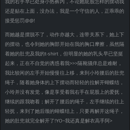
我的右手早已处身小热裤内，不论她屁股怎样的摆动我
还是贴在上面，没办法，我是一个守信的人，正乖乖的
接受惩罚@@!
而她越是摆脱不了，动作亦越大，连带关系下，她上下
的摆动，也令到她的胸部开始在我的胸口摩擦，虽然隔
着她的肚兜及我的t-shirt，但明显的她的乳头早已坚挺
起来，正在不自觉的诱惑着我>>>隔靴骚痒总是难耐，
我比较闲的左手开始慢慢往上移，来到小玲腰后的肚兜
绳子，随着她身体的上下摆动而轻轻的拉解开蝴蝶结，
小玲并没有发觉，像是享受着我右手在屁股上的爱抚，
继续的跟我吻着；解开了腰后的绳子，左手继续的往上
轻抚，来到了她后颈的蝴蝶结上，只要再解开这绳子，
她的肚兜就完全解开了!YO~我还真是解衣高手阿>