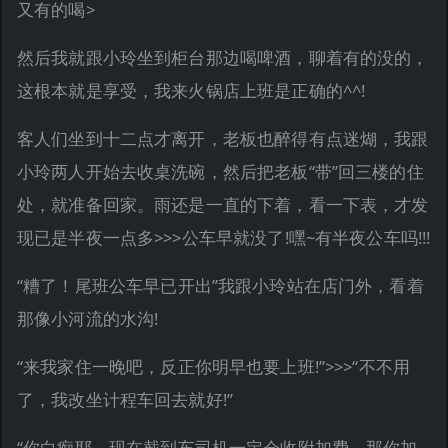
又有的喝>
然后我就跟小玲坐到柜台那边喝啤酒，聊着有的没的，
这根本就是享受，我来火锅店上班是正确的^^!
客人们坐到十二点才离开，老板也醉得有点迷煳，我跟
小玲两人开始去收桌洗碗，然后把老板“带”回三楼的住
处，就准备回家。雨还是一直的下着，看一下表，才发
现已是半夜一点多>>>公车早就没了!嘿~有半夜公车吗!!!
“糟了！尾班公车早已开出”我跟小玲站在店门外，看着
那像小河流的水沟!
“来我家住一晚吧，反正你明早也要上班!”>>>“不不用
了，我改坐计程车回去就好!”
“你白痴耶，现在截到车司机一定会收附加费，那你加