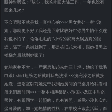
眼神对我说：“放心，我爸常回大陆工作，一年也没有
回来几次!”
不会吧那不就是我一直担心的>>>“男女共处一室”“玲
姐，那就更不好了我还是回家比较好!”“你男生怕什么连
我也不怕了，龟龟毛毛的!”小玲的家离火锅店真的很
近，隔了一条街就到了，那是栋旧式大楼，跟她摸黑上
楼梯之后就到她家了!
她的家并不大，一厅两房加起来约三十坪，她给了我毛
巾跟t-shirt短裤之后就叫我先洗澡>>>洗完澡之后就换
她洗，进浴室以前她先带我到她房间的书桌并给我看相
簿来消磨时间>>>一整本相簿都是小玲国小及国中时的
照片，有跟同学一起照的，也有独照，感觉小玲其实也
蛮可爱的，加上她热情的性格，在学校应该蛮活跃，而