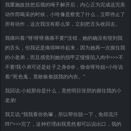
我重施故技把后颈的绳子解开后，内心正为完成这完美
动作而喝采的时候，小玲像是察觉了什么，立即停止了
所有动作，这次我没有那么笨，立刻把舌头收回去。
我痛叫着:“呀!呀呀痛痛不要!”没错，她的确没有咬到我
的舌头，但我还是痛得呻吟起来，因为她再一次握住我
的小老弟，而且感觉到她的指甲正慢慢陷入肉中>>>不
不要!我小弟可还是处子之身@@，饶命呀玲姐>小玲说
着:“死色鬼，竟敢偷偷脱我的内衣。”
我回说:小姐那你是什么，竟然明目张胆的握住我的小
老弟!
我又说:“我我看你热嘛，所以帮你脱一下，免得流汗
咩!”>>>完了，这种烂理由我竟然都可以说出口，我的