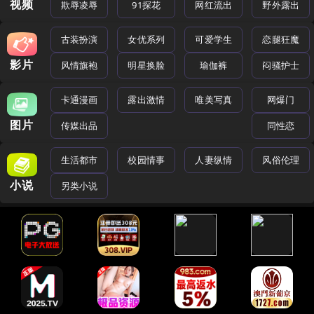
视频
欺辱凌辱
91探花
网红流出
野外露出
古装扮演
女优系列
可爱学生
恋腿狂魔
影片
风情旗袍
明星换脸
瑜伽裤
闷骚护士
卡通漫画
露出激情
唯美写真
网爆门
图片
传媒出品
同性恋
生活都市
校园情事
人妻纵情
风俗伦理
小说
另类小说