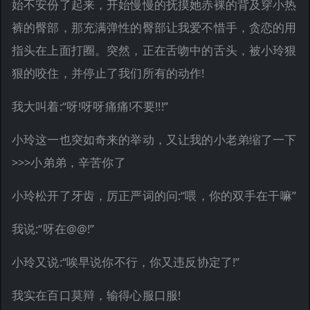
始不安份了起来，开始慢慢的抚摸她赤裸的背及穿小热
裤的臀部，那充满弹性的臀部让我爱不惜手，贪恋的用
指头在上面打圈。突然，正在舌吻中的舌头，被小玲狠
狠的咬住，并停止了我们所有的动作!
我大叫着:“呀!呀呀痛痛!不要!!!”
小玲这一也突如奇来的举动，又让我的小老弟缩了一下
>>>小弟弟，辛苦你了
小玲松开了牙齿，厉正严词的问:“喂，你的双手在干嘛”
我说:“呀在@@!”
小玲又说:“唉早说你不行，你又违反协定了!”
我实在百口莫辩，输得心服口服!