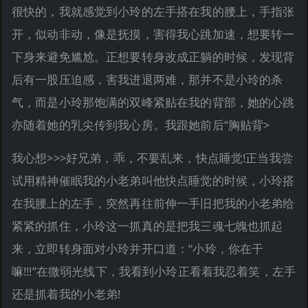
很快的，我就感觉到小玲的左手搭在我的腰上，手指张
开，似动非动，像是抚摸，害得我心跳加速，想要转一
下身来避免尴尬。正想要转身改成正躺的时候，发现背
后有一股压迫感，害我进退两难，那并不是小玲的杀
气，而是小玲那饱满的双峰紧贴在我的背部，她的心跳
亦随着她的乳尖传到我心房。我跟她前后“胸贴背>
我心想>>>好兄弟，乖，不要乱来，快点睡觉!正当我尝
试用精神催眠我的小老弟叫他快点睡觉的时候，小玲搭
在我腰上的左手，突然再往前伸一手旧把我的小老弟给
紧紧的抓住，小玲这一抓真的是把我三魂七魄也抓起
来，立即转身面对小玲并开口道：“小玲，你在干
嘛!!!”在微弱光线下，我看到小玲正看着我忍着笑，左手
还是抓着我的小老弟!