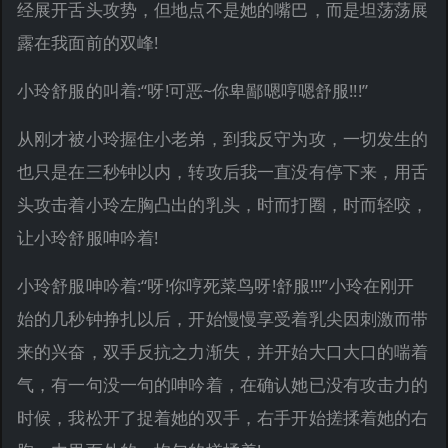
经展开舌头攻势，但地点不是她的嘴巴，而是坦荡荡展
露在我面前的双峰!
小玲舒服的叫着:“呀!可恶~你卑鄙嗯哼嗯舒服!!!”
从刚才被小玲握住小老弟，到我反守为攻，一切发生的
也只是在三秒钟以内，转攻后我一直没有停下来，用舌
头攻击着小玲左胸凸出的乳头，时而打圈，时而轻咬，
让小玲舒服呻吟着!
小玲舒服呻吟着:“呀!你哼死菜鸟呀!舒服!!!”小玲在刚开
始的几秒钟挣扎以后，开始慢慢享受着乳尖因刺激而带
来的兴奋，双手反抗之力渐失，并开始大口大口的喘着
气，有一句没一句的呻吟着，在确认她已没有攻击力的
时候，我松开了捉着她的双手，右手开始搓揉着她的右