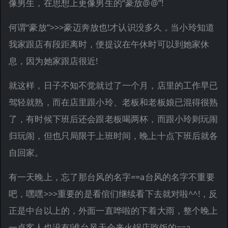
像男生，在思想上更像男生的“豪放@@”!
何谓“豪放”>>>豪迈奔放也!才认识没多久，当小玲知道
我家跟店有段距离时，便提议在午休时可以到她家休
息，因为她家跟店很近!
就这样，日子不知不觉就过了一个月，店里的工作早已
驾轻就熟，而在店里跟小玲、老板和老板娘已混得很熟
了，有时候下班后还会跟老板喝两杯，而跟小玲则玩闹
归玩闹，但也只局限于上班时间，晚上十点下班后就各
自回家。
有一天晚上，忘了那台风的名字==a台风的名字不重要
吧，嘿嘿>>>重要的是看倌们继续看下去就对啦^^!，反
正是中台以上的，外面一直哗啦的下着大雨，整个晚上
一桌客人也没有!谁台风天会来火锅店吃饭的==a