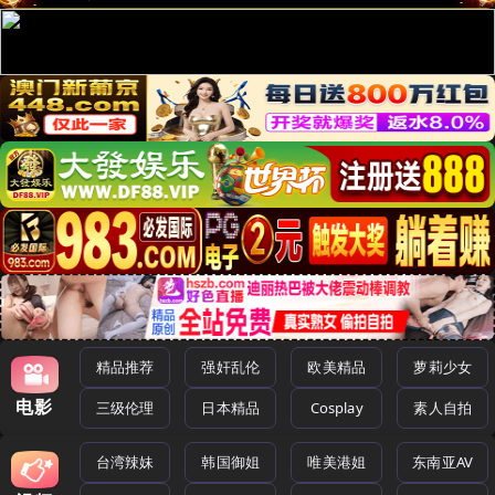
精品推荐
强奸乱伦
欧美精品
萝莉少女
电影
三级伦理
日本精品
Cosplay
素人自拍
台湾辣妹
韩国御姐
唯美港姐
东南亚AV