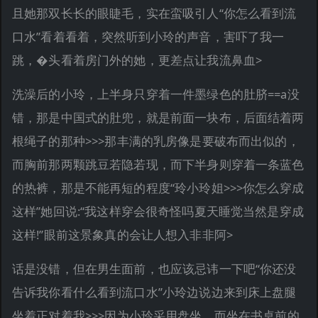
且她那双长长的眼睫毛，实在蛮吸引人“你怎么看到流
口水”看着看着，突然听到小玲的声音，害吓了我一
跳，�头看着房门外的她，更差点让我流鼻血>
洗澡后的小玲，上半身只穿着一件墨绿色的肚脐==a没
错，那是中国式的肚兜，就是前面一块布，后面结着两
根绳子的那种>>>那丰满的乳房像是要破布而出似的，
而胸前那两颗跳豆若隐若现，而下半身则穿着一条蓝色
的热裤，那是不能再短的程度“玲小玲姐>>>你怎么穿成
这样”她回说:“我这样穿会很奇怪吗夏天睡觉当然是穿成
这样!”眼前这景象真的会让人想入非非阿>
话是没错，但在男生面前，也应该忌讳一下吧“你还没
告诉我你看什么看到流口水”小玲边说边来到床上盘腿
坐着正对着我>>>因为小玲采用盘坐，而坐在书桌前的