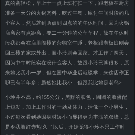
真的蛮轻松，早上十一点上班打扫一下，跟老板在厨房
准备一天分的火锅肉料，吃过午餐，应付午间时段的几
个客人，然后就到两点到四点的的午休时间，因为火锅
店离家有点距离，要二十分钟的公车车程，故在午休时
段我都会在店里阁楼的杂物室午睡，老板跟老板娘则会
回三楼的家或外出，而小玲则会回家。才工作了两天，
因为中午时段实在没什么客人，故跟小玲已聊很多，原
来她比我小一岁，但在国中毕业后就辍学，来这店作正
职已有半年多；虽然她比我小，但跟我比她是老鸟>
小玲并不高，约155公分，黑黝的肤色，圆圆的脸蛋配
上短发，加上工作时的干劲及体力，活像一个小男生，
不过每次看到她因身材矮小而显得更为丰满的双峰，总
是令我脸红赤热!久了以后，开始觉得小玲不只工作时