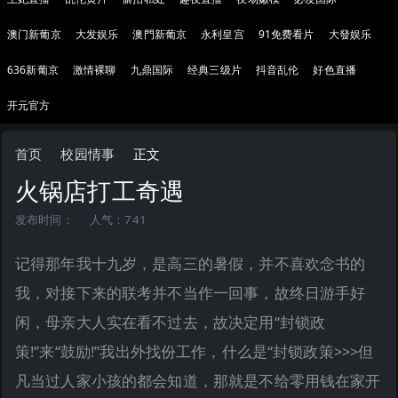
澳门新葡京
大发娱乐
澳門新葡京
永利皇宫
91免费看片
大發娱乐
636新葡京
激情裸聊
九鼎国际
经典三级片
抖音乱伦
好色直播
开元官方
首页
校园情事
正文
火锅店打工奇遇
发布时间：
人气：741
记得那年我十九岁，是高三的暑假，并不喜欢念书的
我，对接下来的联考并不当作一回事，故终日游手好
闲，母亲大人实在看不过去，故决定用“封锁政
策!”来“鼓励!”我出外找份工作，什么是“封锁政策>>>但
凡当过人家小孩的都会知道，那就是不给零用钱在家开