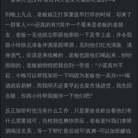
到晚上九点，老板娘正打算要提早打烊的时候，却来了
一群客人>>>还真的有!!!其中一个看来是老板的老朋
友，老板一见他就立即跟他寒暄一下及带上桌，并令我
跟小玲快点准备伴酒菜跟啤酒，见到他们红光满脸、满
身酒气，应该是来续摊的，老板也跟他们喝起来，吵吵
闹闹的，老板娘悄悄把我拉到一旁道：“小诺真对不
起，今晚可以帮我加班一下吗因为老板他一高兴>>>喝
酒就容易醉，而我明天还要早起去菜市场进货，我先回
去睡，你跟小玲帮我服侍一下他们吧!”
反正加班时也没有什么工作，只是要坐在柜台看他们有
什么需要就可，当然我也爽快答应，老板更叫我们拿啤
酒喝没关系，等一下帮忙善后就可!真爽~可以加班赚钱